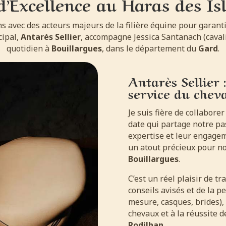
d’Excellence au Haras des Isl
ns avec des acteurs majeurs de la filière équine pour garant
cipal,
Antarès Sellier
, accompagne Jessica Santanach (caval
quotidien à
Bouillargues
, dans le département du
Gard
.
Antarès Sellier
service du cheva
Je suis fière de collabore
date qui partage notre pa
expertise et leur engage
un atout précieux pour n
Bouillargues
.
C’est un réel plaisir de t
conseils avisés et de la p
mesure, casques, brides),
chevaux et à la réussite d
Rodilhan
.