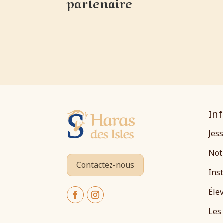
partenaire
In
Jes
Not
Contactez-nous
Inst
Éle
Les