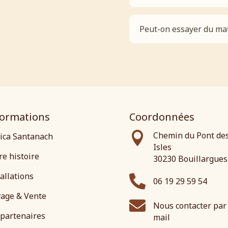
Peut-on essayer du mat
formations
Coordonnées

Chemin du Pont de
sica Santanach
Isles
re histoire
30230 Bouillargues
allations

06 19 29 59 54
vage & Vente

Nous contacter par
 partenaires
mail